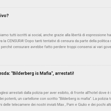
ite e allontanate dalla scuola. LEGGI IL SERVIZIO . staff nocensura
rivo?
iamo tutti iscritti ai social, anche grazie alla libertà di espressione 
iva la CENSURA! Dopo tanti tentativi di censura da parte della politica r
 - perché censurare avrebbe fatto perdere troppi consensi ai vari go
dall'Antitrust, ovvero l' Autorità garante della concorrenza e del me
 non confondere con AGCOM) tra l'altro il momento è proprizio perc
nzi ma il buon Renziloni , controfigura di Renzi messo li per mettere
'ex sindaco di Firenze sarebbero state sconvenienti , dai miliardi da 
da: "Bilderberg is Mafia", arrestati!
nto della censura del web. Renzi è tornato a casa, a farsi riprend
 cittadino, e grazie alla propaganda tornerà in sella presto. Ma tor
Con la scusa di contrastare no...
inglesi arrestati dalla polizia per aver esibito, di fronte all'hotel dove 
i potenti, un cartellone con scritto "Bilderberg is mafia". La polizia te
hi delle telecamere dei nostri inviati Max , Pam e Giulio e dei pochi alt
a cui quelli del blog di controinformazione anglofona Infowars di Alex 