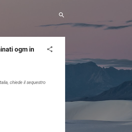
inati ogm in
lia, chiede il sequestro