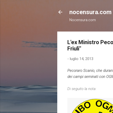
nocensura.com
Nocensura.com
L'ex Ministro Pec
Friuli"
-
luglio 14, 2013
Pecoraro Scanio, che durant
dei campi seminati con OGM i
Di seguito la nota: