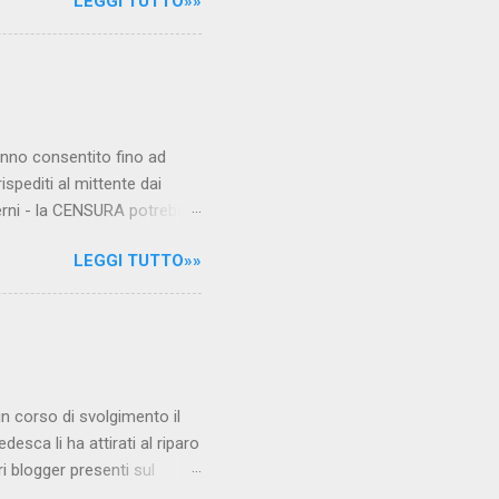
LEGGI TUTTO»»
.com Condividi su Facebook
hanno consentito fino ad
ispediti al mittente dai
verni - la CENSURA potrebbe
rcato , nota anche come
LEGGI TUTTO»»
hé al governo non c'è più
 la faccia su quelle misure
sborsare per le banche allo
ere mentre fa la spesa come
niamo alla questione
è in corso di svolgimento il
desca li ha attirati al riparo
ri blogger presenti sul
Jones, e li ha arrestati,