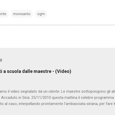
ente
monsanto
ogm
og
ti a scuola dalle maestre - (Video)
amo il video segnalato da un utente: Le maestre sottopongono gli al
. Accaduto in Siria. 25/11/2010 questa mattina il celebre programma 
to al caso, interpellando prontamente l'ambasciata siriana, per fare 
lmato, di cui le autorità siriane erano a conoscenza, risale al 2004, e 