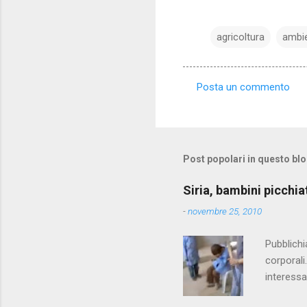
agricoltura
ambi
Posta un commento
C
o
m
m
Post popolari in questo bl
e
Siria, bambini picchia
n
-
novembre 25, 2010
t
i
Pubblichi
corporali
interessa
che il fi