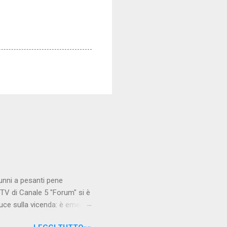
unni a pesanti pene
TV di Canale 5 "Forum" si è
luce sulla vicenda: è emerso
le maestre del video sono