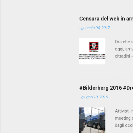
state pun
Censura del web in ar
-
gennaio 04, 2017
Ora che s
oggi, arr
cittadini
arrivare 
AGCM (da
Matteo Re
che per l
#Bilderberg 2016 #Dres
sdoganame
-
giugno 10, 2016
un comune
censura. 
Attivisti 
meeting de
dagli occ
posto, tr