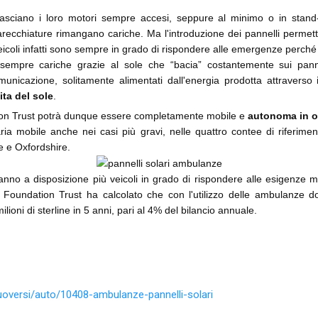
asciano i loro motori sempre accesi, seppure al minimo o in stand-
recchiature rimangano cariche. Ma l'introduzione dei pannelli permett
veicoli infatti sono sempre in grado di rispondere alle emergenze perché l
mpre cariche grazie al sole che “bacia” costantemente sui pannelli
 comunicazione, solitamente alimentati dall'energia prodotta attraverso
ita del sole
.
ion Trust potrà dunque essere completamente mobile e
autonoma in 
aria mobile anche nei casi più gravi, nelle quattro contee di riferiment
 e Oxfordshire.
anno a disposizione più veicoli in grado di rispondere alle esigenze 
Foundation Trust ha calcolato che con l'utilizzo delle ambulanze dot
lioni di sterline in 5 anni, pari al 4% del bilancio annuale.
uoversi/auto/10408-ambulanze-pannelli-solari