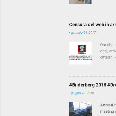
che il fi
state pun
Censura del web in ar
-
gennaio 04, 2017
Ora che s
oggi, arr
cittadini
arrivare 
AGCM (da
Matteo Re
che per l
#Bilderberg 2016 #Dres
sdoganame
-
giugno 10, 2016
un comune
censura. 
Attivisti 
meeting de