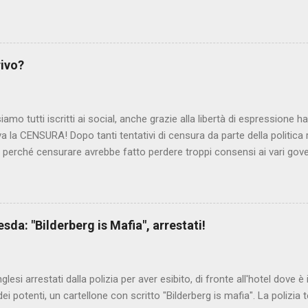
lmato, di cui le autorità siriane erano a conoscenza, risale al 2004, e 
ite e allontanate dalla scuola. LEGGI IL SERVIZIO . staff nocensura
rivo?
iamo tutti iscritti ai social, anche grazie alla libertà di espressione 
iva la CENSURA! Dopo tanti tentativi di censura da parte della politica r
 - perché censurare avrebbe fatto perdere troppi consensi ai vari go
dall'Antitrust, ovvero l' Autorità garante della concorrenza e del me
 non confondere con AGCOM) tra l'altro il momento è proprizio perc
nzi ma il buon Renziloni , controfigura di Renzi messo li per mettere
'ex sindaco di Firenze sarebbero state sconvenienti , dai miliardi da 
da: "Bilderberg is Mafia", arrestati!
nto della censura del web. Renzi è tornato a casa, a farsi riprend
 cittadino, e grazie alla propaganda tornerà in sella presto. Ma tor
Con la scusa di contrastare no...
inglesi arrestati dalla polizia per aver esibito, di fronte all'hotel dove 
i potenti, un cartellone con scritto "Bilderberg is mafia". La polizia te