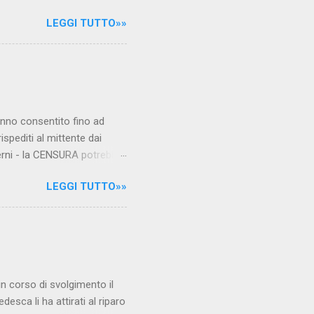
le maestre del video sono
LEGGI TUTTO»»
.com Condividi su Facebook
hanno consentito fino ad
ispediti al mittente dai
verni - la CENSURA potrebbe
rcato , nota anche come
LEGGI TUTTO»»
hé al governo non c'è più
 la faccia su quelle misure
sborsare per le banche allo
ere mentre fa la spesa come
niamo alla questione
è in corso di svolgimento il
desca li ha attirati al riparo