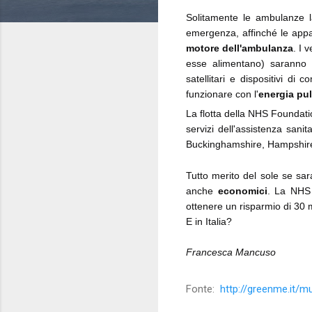
Solitamente le ambulanze l
emergenza, affinché le appa
motore dell'ambulanza
. I 
esse alimentano) saranno se
satellitari e dispositivi di
funzionare con l'
energia pul
La flotta della NHS Foundat
servizi dell'assistenza sanit
Buckinghamshire, Hampshire
Tutto merito del sole se sar
anche
economici
. La NHS 
ottenere un risparmio di 30 mi
E in Italia?
Francesca Mancuso
Fonte:
http://greenme.it/m