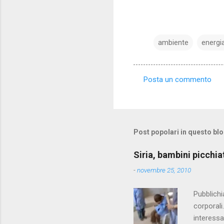
ambiente
energi
Posta un commento
C
o
m
m
Post popolari in questo bl
e
Siria, bambini picchia
n
-
novembre 25, 2010
t
i
Pubblichi
corporali
interessa