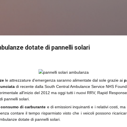
Passa ai contenuti principali
mbulanze dotate di pannelli solari
ze
le attrezzature d'emergenza saranno alimentate dal sole grazie ai
pa
unciata
di recente dalla South Central Ambulance Service NHS Foundati
erimentale all'inizio del 2012 ma oggi tutti i nuovi RRV, Rapid Response V
i pannelli solari.
il consumo di carburante
e di emissioni inquinanti e i relativi costi, m
Senza contare il tempo risparmiato visto che i veicoli possono ricarica
mbulanze dotate di pannelli solari.