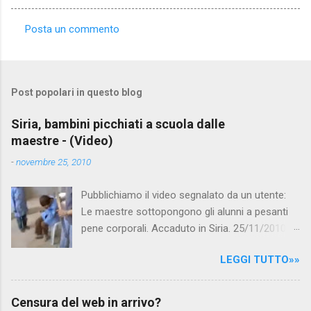
Posta un commento
C
o
m
Post popolari in questo blog
m
e
Siria, bambini picchiati a scuola dalle
maestre - (Video)
n
t
-
novembre 25, 2010
i
Pubblichiamo il video segnalato da un utente:
Le maestre sottopongono gli alunni a pesanti
pene corporali. Accaduto in Siria. 25/11/2010
questa mattina il celebre programma TV di
LEGGI TUTTO»»
Canale 5 "Forum" si è interessato al caso,
interpellando prontamente l'ambasciata siriana,
per fare luce sulla vicenda: è emerso che il
Censura del web in arrivo?