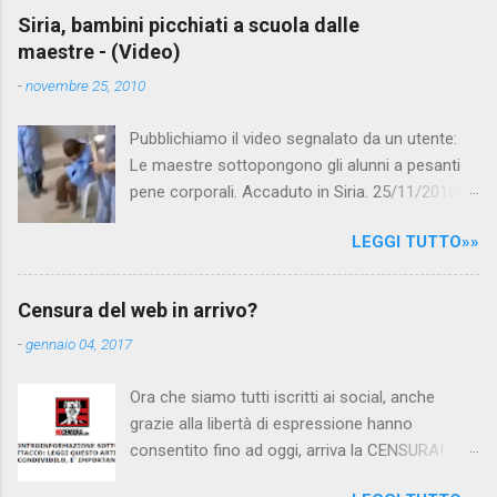
e
Siria, bambini picchiati a scuola dalle
maestre - (Video)
n
t
-
novembre 25, 2010
i
Pubblichiamo il video segnalato da un utente:
Le maestre sottopongono gli alunni a pesanti
pene corporali. Accaduto in Siria. 25/11/2010
questa mattina il celebre programma TV di
LEGGI TUTTO»»
Canale 5 "Forum" si è interessato al caso,
interpellando prontamente l'ambasciata siriana,
per fare luce sulla vicenda: è emerso che il
Censura del web in arrivo?
filmato, di cui le autorità siriane erano a
-
gennaio 04, 2017
conoscenza, risale al 2004, e le maestre del
video sono state punite e allontanate dalla
Ora che siamo tutti iscritti ai social, anche
scuola. LEGGI IL SERVIZIO . staff
grazie alla libertà di espressione hanno
nocensura.com Condividi su Facebook
consentito fino ad oggi, arriva la CENSURA!
Dopo tanti tentativi di censura da parte della