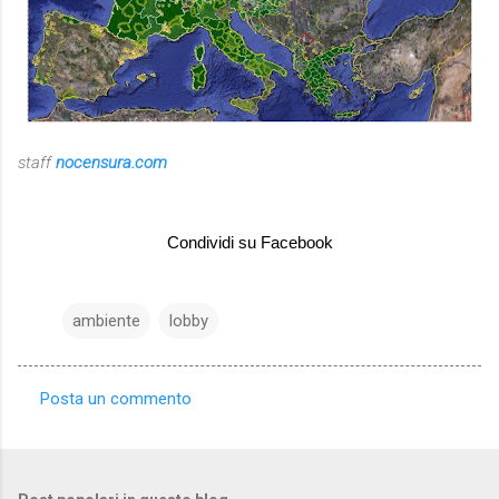
staff
nocensura.com
Condividi su Facebook
ambiente
lobby
Posta un commento
C
o
m