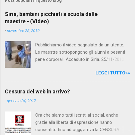
Post popolari in questo blog
m
e
Siria, bambini picchiati a scuola dalle
maestre - (Video)
n
t
-
novembre 25, 2010
i
Pubblichiamo il video segnalato da un utente:
Le maestre sottopongono gli alunni a pesanti
pene corporali. Accaduto in Siria. 25/11/2010
questa mattina il celebre programma TV di
LEGGI TUTTO»»
Canale 5 "Forum" si è interessato al caso,
interpellando prontamente l'ambasciata siriana,
per fare luce sulla vicenda: è emerso che il
Censura del web in arrivo?
filmato, di cui le autorità siriane erano a
-
gennaio 04, 2017
conoscenza, risale al 2004, e le maestre del
video sono state punite e allontanate dalla
Ora che siamo tutti iscritti ai social, anche
scuola. LEGGI IL SERVIZIO . staff
grazie alla libertà di espressione hanno
nocensura.com Condividi su Facebook
consentito fino ad oggi, arriva la CENSURA!