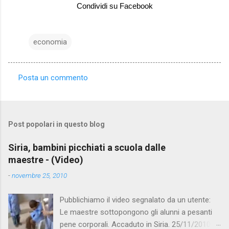
Condividi su Facebook
economia
Posta un commento
C
o
m
Post popolari in questo blog
m
e
Siria, bambini picchiati a scuola dalle
maestre - (Video)
n
t
-
novembre 25, 2010
i
Pubblichiamo il video segnalato da un utente:
Le maestre sottopongono gli alunni a pesanti
pene corporali. Accaduto in Siria. 25/11/2010