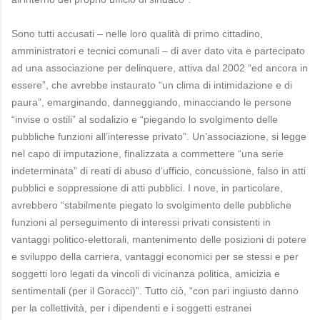
Sono tutti accusati – nelle loro qualità di primo cittadino,
amministratori e tecnici comunali – di aver dato vita e partecipato
ad una associazione per delinquere, attiva dal 2002 “ed ancora in
essere”, che avrebbe instaurato “un clima di intimidazione e di
paura”, emarginando, danneggiando, minacciando le persone
“invise o ostili” al sodalizio e “piegando lo svolgimento delle
pubbliche funzioni all’interesse privato”. Un’associazione, si legge
nel capo di imputazione, finalizzata a commettere “una serie
indeterminata” di reati di abuso d’ufficio, concussione, falso in atti
pubblici e soppressione di atti pubblici. I nove, in particolare,
avrebbero “stabilmente piegato lo svolgimento delle pubbliche
funzioni al perseguimento di interessi privati consistenti in
vantaggi politico-elettorali, mantenimento delle posizioni di potere
e sviluppo della carriera, vantaggi economici per se stessi e per
soggetti loro legati da vincoli di vicinanza politica, amicizia e
sentimentali (per il Goracci)”. Tutto ciò, “con pari ingiusto danno
per la collettività, per i dipendenti e i soggetti estranei