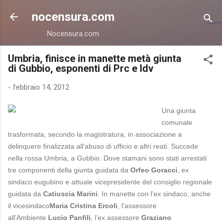
Passa ai contenuti principali
nocensura.com
Nocensura.com
Umbria, finisce in manette metà giunta
di Gubbio, esponenti di Prc e Idv
-
febbraio 14, 2012
Una giunta
comunale
trasformata, secondo la magistratura, in associazione a
delinquere finalizzata all’abuso di ufficio e altri reati. Succede
nella rossa Umbria, a Gubbio. Dove stamani sono stati arrestati
tre componenti della giunta guidata da
Orfeo Goracci
, ex
sindaco eugubino e attuale vicepresidente del consiglio regionale
guidata da
Catiuscia Marini
. In manette con l’ex sindaco, anche
il vicesindaco
Maria Cristina Ercoli
, l’assessore
all’Ambiente
Lucio Panfili
, l’ex assessore
Graziano