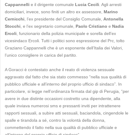
Cappannelli
e il dirigente comunale
Lucia Cecili
. Agli arresti
domiciliari, invece, sono finiti un altro ex assessore,
Marino
Cernicchi
, l’ex presidente del Consiglio Comunale,
Antonella
Stocchi
, e l’ex segretario comunale,
Paolo Cristiano
e
Nadia
Ercoli
, funzionario della polizia municipale e sorella dell’ex
vicesindaco Ercoli. Tutti i politici sono espressione del Prc, tolto
Graziano Cappannelli che è un esponente dell’Italia dei Valori,
l’unico consigliere in carica del partito.
A Goracci è contestato anche il reato di violenza sessuale
aggravato dal fatto che sia stato commesso “nella sua qualità di
pubblico ufficiale e all’interno del proprio ufficio di sindaco”. In
particolare, si legge nell’ordinanza firmata dal gip di Perugia, “per
avere in due distinte occasioni costretto una dipendente, alla
quale inviava numerosi sms e pressanti inviti per intrattenere
rapporti sessuali, a subire atti sessuali, baciandola, cingendole le
spalle e tirandola a sé, contro la volontà della donna,
commettendo il fatto nella sua qualità di pubblico ufficiale e
all’interno del proprio ufficio di sindaco”.