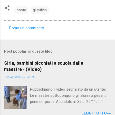
casta
giustizia
Posta un commento
C
o
m
Post popolari in questo blog
m
e
Siria, bambini picchiati a scuola dalle
maestre - (Video)
n
t
-
novembre 25, 2010
i
Pubblichiamo il video segnalato da un utente:
Le maestre sottopongono gli alunni a pesanti
pene corporali. Accaduto in Siria. 25/11/2010
questa mattina il celebre programma TV di
LEGGI TUTTO»»
Canale 5 "Forum" si è interessato al caso,