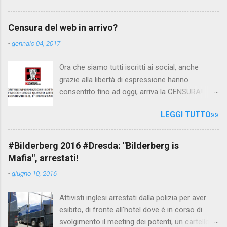
interpellando prontamente l'ambasciata siriana,
per fare luce sulla vicenda: è emerso che il
Censura del web in arrivo?
filmato, di cui le autorità siriane erano a
-
gennaio 04, 2017
conoscenza, risale al 2004, e le maestre del
video sono state punite e allontanate dalla
Ora che siamo tutti iscritti ai social, anche
scuola. LEGGI IL SERVIZIO . staff
grazie alla libertà di espressione hanno
nocensura.com Condividi su Facebook
consentito fino ad oggi, arriva la CENSURA!
Dopo tanti tentativi di censura da parte della
LEGGI TUTTO»»
politica rispediti al mittente dai cittadini - perché
censurare avrebbe fatto perdere troppi
consensi ai vari governi - la CENSURA potrebbe
#Bilderberg 2016 #Dresda: "Bilderberg is
arrivare dall'Antitrust, ovvero l' Autorità garante
Mafia", arrestati!
della concorrenza e del mercato , nota anche
-
giugno 10, 2016
come AGCM (da non confondere con AGCOM)
tra l'altro il momento è proprizio perché al
Attivisti inglesi arrestati dalla polizia per aver
governo non c'è più Matteo Renzi ma il buon
esibito, di fronte all'hotel dove è in corso di
Renziloni , controfigura di Renzi messo li per
svolgimento il meeting dei potenti, un cartellone
mettere la faccia su quelle misure che per l'ex