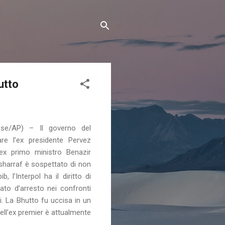
utto
sse/AP) – Il governo del
tare l’ex presidente Pervez
l’ex primo ministro Benazir
usharraf è sospettato di non
l’Interpol ha il diritto di
to d’arresto nei confronti
i. La Bhutto fu uccisa in un
dell’ex premier è attualmente