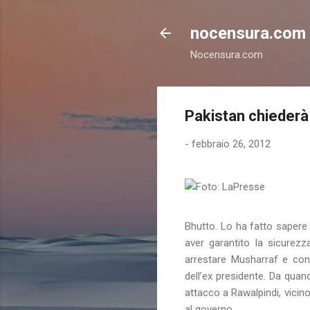
nocensura.com
Nocensura.com
Pakistan chiederà
-
febbraio 26, 2012
Bhutto. Lo ha fatto sapere 
aver garantito la sicurezz
arrestare Musharraf e con
dell’ex presidente. Da quan
attacco a Rawalpindi, vicino
al governo.