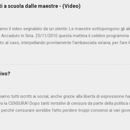
ti a scuola dalle maestre - (Video)
amo il video segnalato da un utente: Le maestre sottopongono gli al
. Accaduto in Siria. 25/11/2010 questa mattina il celebre programma 
to al caso, interpellando prontamente l'ambasciata siriana, per fare 
lmato, di cui le autorità siriane erano a conoscenza, risale al 2004, e 
ite e allontanate dalla scuola. LEGGI IL SERVIZIO . staff nocensura
rivo?
iamo tutti iscritti ai social, anche grazie alla libertà di espressione 
iva la CENSURA! Dopo tanti tentativi di censura da parte della politica r
 - perché censurare avrebbe fatto perdere troppi consensi ai vari go
dall'Antitrust, ovvero l' Autorità garante della concorrenza e del me
 non confondere con AGCOM) tra l'altro il momento è proprizio perc