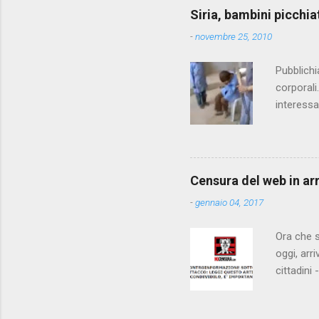
e
Siria, bambini picchia
n
-
novembre 25, 2010
t
i
Pubblichi
corporali
interessa
che il fi
state pun
Censura del web in ar
-
gennaio 04, 2017
Ora che s
oggi, arr
cittadini
arrivare 
AGCM (da