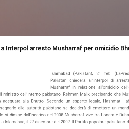
Passa ai contenuti principali
 a Interpol arresto Musharraf per omicidio Bh
Islamabad (Pakistan), 21 feb. (LaPre
Pakistan chiederà all’Interpol di arres
Musharraf in relazione all’omicidio del
il ministro dell’Interno pakistano, Rehman Malik, precisando che M
a adeguata alla Bhutto. Secondo un esperto legale, Hashmat Habib, 
segnarlo alle autorità pakistane se deciderà di emettere un manda
do si dimise dall’incarico nel 2008 Musharraf vive tra Londra e Duba
 a Islamabad, il 27 dicembre del 2007. Il Partito popolare pakistano 