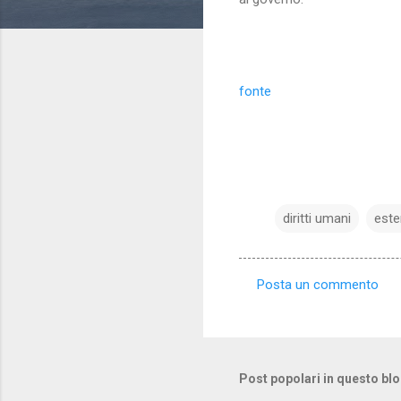
fonte
diritti umani
este
Posta un commento
C
o
m
m
Post popolari in questo bl