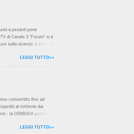
unni a pesanti pene
TV di Canale 5 "Forum" si è
luce sulla vicenda: è emerso
le maestre del video sono
LEGGI TUTTO»»
.com Condividi su Facebook
hanno consentito fino ad
ispediti al mittente dai
verni - la CENSURA potrebbe
rcato , nota anche come
LEGGI TUTTO»»
hé al governo non c'è più