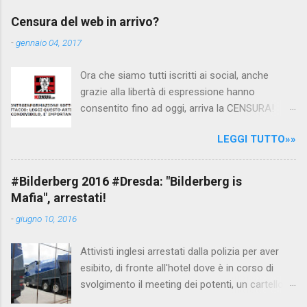
per fare luce sulla vicenda: è emerso che il
Censura del web in arrivo?
filmato, di cui le autorità siriane erano a
-
gennaio 04, 2017
conoscenza, risale al 2004, e le maestre del
video sono state punite e allontanate dalla
Ora che siamo tutti iscritti ai social, anche
scuola. LEGGI IL SERVIZIO . staff
grazie alla libertà di espressione hanno
nocensura.com Condividi su Facebook
consentito fino ad oggi, arriva la CENSURA!
Dopo tanti tentativi di censura da parte della
LEGGI TUTTO»»
politica rispediti al mittente dai cittadini - perché
censurare avrebbe fatto perdere troppi
consensi ai vari governi - la CENSURA potrebbe
#Bilderberg 2016 #Dresda: "Bilderberg is
arrivare dall'Antitrust, ovvero l' Autorità garante
Mafia", arrestati!
della concorrenza e del mercato , nota anche
-
giugno 10, 2016
come AGCM (da non confondere con AGCOM)
tra l'altro il momento è proprizio perché al
Attivisti inglesi arrestati dalla polizia per aver
governo non c'è più Matteo Renzi ma il buon
esibito, di fronte all'hotel dove è in corso di
Renziloni , controfigura di Renzi messo li per
svolgimento il meeting dei potenti, un cartellone
mettere la faccia su quelle misure che per l'ex
con scritto "Bilderberg is mafia". La polizia
sindaco di Firenze sarebbero state