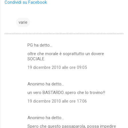
Condividi su Facebook
varie
PG ha detto…
C
oltre che morale è soprattutto un dovere
o
SOCIALE
m
19 dicembre 2010 alle ore 09:05
m
e
Anonimo ha detto…
n
un vero BASTARDO..spero che lo trovino!!
t
19 dicembre 2010 alle ore 17:06
i
Anonimo ha detto…
Spero che questo passaparola, possa impedire