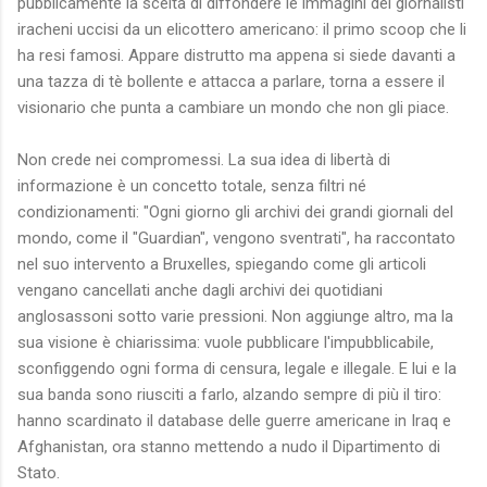
pubblicamente la scelta di diffondere le immagini dei giornalisti
iracheni uccisi da un elicottero americano: il primo scoop che li
ha resi famosi. Appare distrutto ma appena si siede davanti a
una tazza di tè bollente e attacca a parlare, torna a essere il
visionario che punta a cambiare un mondo che non gli piace.
Non crede nei compromessi. La sua idea di libertà di
informazione è un concetto totale, senza filtri né
condizionamenti: "Ogni giorno gli archivi dei grandi giornali del
mondo, come il "Guardian", vengono sventrati", ha raccontato
nel suo intervento a Bruxelles, spiegando come gli articoli
vengano cancellati anche dagli archivi dei quotidiani
anglosassoni sotto varie pressioni. Non aggiunge altro, ma la
sua visione è chiarissima: vuole pubblicare l'impubblicabile,
sconfiggendo ogni forma di censura, legale e illegale. E lui e la
sua banda sono riusciti a farlo, alzando sempre di più il tiro:
hanno scardinato il database delle guerre americane in Iraq e
Afghanistan, ora stanno mettendo a nudo il Dipartimento di
Stato.