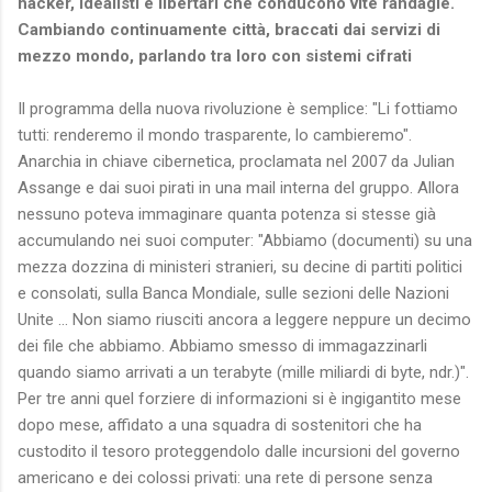
hacker, idealisti e libertari che conducono vite randagie.
Cambiando continuamente città, braccati dai servizi di
mezzo mondo, parlando tra loro con sistemi cifrati
Il programma della nuova rivoluzione è semplice: "Li fottiamo
tutti: renderemo il mondo trasparente, lo cambieremo".
Anarchia in chiave cibernetica, proclamata nel 2007 da Julian
Assange e dai suoi pirati in una mail interna del gruppo. Allora
nessuno poteva immaginare quanta potenza si stesse già
accumulando nei suoi computer: "Abbiamo (documenti) su una
mezza dozzina di ministeri stranieri, su decine di partiti politici
e consolati, sulla Banca Mondiale, sulle sezioni delle Nazioni
Unite ... Non siamo riusciti ancora a leggere neppure un decimo
dei file che abbiamo. Abbiamo smesso di immagazzinarli
quando siamo arrivati a un terabyte (mille miliardi di byte, ndr.)".
Per tre anni quel forziere di informazioni si è ingigantito mese
dopo mese, affidato a una squadra di sostenitori che ha
custodito il tesoro proteggendolo dalle incursioni del governo
americano e dei colossi privati: una rete di persone senza