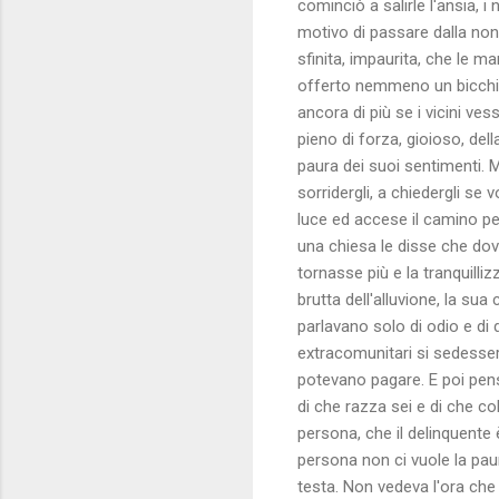
cominciò a salirle l'ansia, 
motivo di passare dalla nonn
sfinita, impaurita, che le 
offerto nemmeno un bicchier
ancora di più se i vicini ve
pieno di forza, gioioso, de
paura dei suoi sentimenti. 
sorridergli, a chiedergli se 
luce ed accese il camino pe
una chiesa le disse che dov
tornasse più e la tranquilli
brutta dell'alluvione, la su
parlavano solo di odio e di
extracomunitari si sedesser
potevano pagare. E poi pens
di che razza sei e di che c
persona, che il delinquente è
persona non ci vuole la pau
testa. Non vedeva l'ora che 