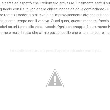
The e caffè ed aspettò che il volontario arrivasse. Finalmente sentì il 
quando con il suo vocione le chiese: nonna da dove cominciamo? P
he resta. Si sedettero al tavolo ed improvvisamente divenne curiosa, 
 e da quanto tempo non li vedeva. Quasi quasi, questo mese mi facci
nsieri strani fanno alle volte i vecchi. Ogni personaggio è puramente i
 Come è reale il fatto che al mio paese, quello che è nel mio cuore, n
Per condividere l'articolo premi l'apposito pulsantino sotto il post