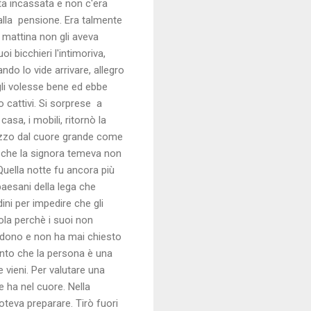
ata incassata e non c'era
 alla pensione. Era talmente
 mattina non gli aveva
 bicchieri l'intimoriva,
ndo lo vide arrivare, allegro
gli volesse bene ed ebbe
 cattivi. Si sorprese a
casa, i mobili, ritornò la
agazzo dal cuore grande come
ì che la signora temeva non
Quella notte fu ancora più
paesani della lega che
ni per impedire che gli
ola perchè i suoi non
redono e non ha mai chiesto
onto che la persona è una
e vieni. Per valutare una
 ha nel cuore. Nella
oteva preparare. Tirò fuori