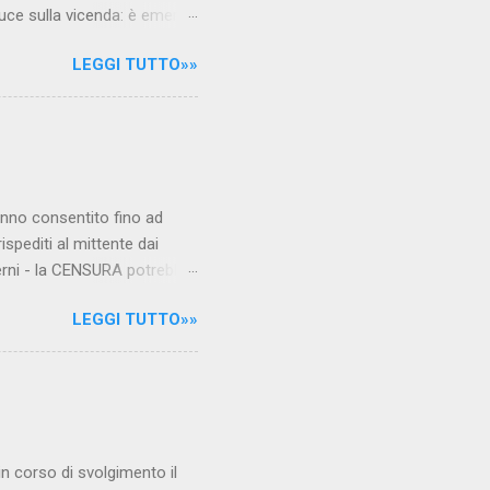
luce sulla vicenda: è emerso
le maestre del video sono
LEGGI TUTTO»»
.com Condividi su Facebook
hanno consentito fino ad
ispediti al mittente dai
verni - la CENSURA potrebbe
rcato , nota anche come
LEGGI TUTTO»»
hé al governo non c'è più
 la faccia su quelle misure
sborsare per le banche allo
ere mentre fa la spesa come
niamo alla questione
è in corso di svolgimento il