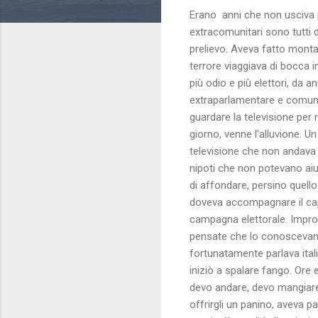
Erano anni che non usciva pi
extracomunitari sono tutti de
prelievo. Aveva fatto montar
terrore viaggiava di bocca in
più odio e più elettori, da 
extraparlamentare e comunis
guardare la televisione per 
giorno, venne l'alluvione. Un 
televisione che non andava p
nipoti che non potevano aiu
di affondare, persino quello
doveva accompagnare il capo 
campagna elettorale. Impro
pensate che lo conoscevano 
fortunatamente parlava ital
iniziò a spalare fango. Ore 
devo andare, devo mangiare
offrirgli un panino, aveva 