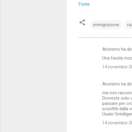
Fonte
immigrazione
ra
Anonimo ha de
C
Una favola mod
o
14 novembre 20
m
m
Anonimo ha de
e
ma non raccontat
n
Dovreste solo v
t
passare per cro
sconfitti dalla
i
Usate l'intellig
14 novembre 20