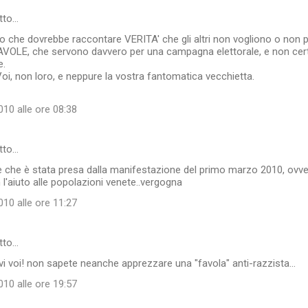
tto…
ito che dovrebbe raccontare VERITA' che gli altri non vogliono o non
VOLE, che servono davvero per una campagna elettorale, e non certo 
e.
oi, non loro, e neppure la vostra fantomatica vecchietta.
10 alle ore 08:38
tto…
e che è stata presa dalla manifestazione del primo marzo 2010, ovve
 l'aiuto alle popolazioni venete..vergogna
10 alle ore 11:27
tto…
 voi! non sapete neanche apprezzare una "favola" anti-razzista...
10 alle ore 19:57