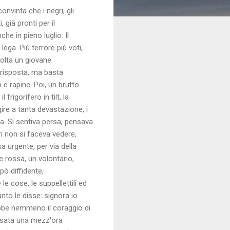
nvinta che i negri, gli
 già pronti per il
he in pieno luglio. Il
ega. Più terrore più voti,
volta un giovane
 risposta, ma basta
 e rapine. Poi, un brutto
frigorifero in tilt, la
ire a tanta devastazione, i
a. Si sentiva persa, pensava
ri non si faceva vedere,
a urgente, per via della
 rossa, un volontario,
pò diffidente,
e cose, le suppellettili ed
nto le disse: signora io
ebbe nemmeno il coraggio di
assata una mezz'ora