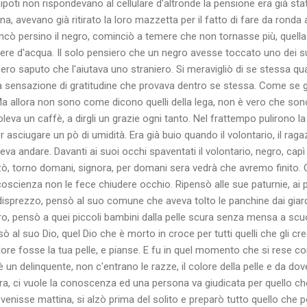
i nipoti non rispondevano al cellulare d'altronde la pensione era già st
a, avevano già ritirato la loro mazzetta per il fatto di fare da ronda
mancò persino il negro, cominciò a temere che non tornasse più, quella
e d'acqua. Il solo pensiero che un negro avesse toccato uno dei suoi
ssero saputo che l'aiutava uno straniero. Si meravigliò di se stessa qua
lla sensazione di gratitudine che provava dentro se stessa. Come se 
Ma allora non sono come dicono quelli della lega, non è vero che sono
voleva un caffè, a dirgli un grazie ogni tanto. Nel frattempo pulirono la 
r asciugare un pò di umidità. Era già buio quando il volontario, il r
eva andare. Davanti ai suoi occhi spaventati il volontario, negro, cap
zzò, torno domani, signora, per domani sera vedrà che avremo finito. 
a coscienza non le fece chiudere occhio. Ripensò alle sue paturnie, ai 
 disprezzo, pensò al suo comune che aveva tolto le panchine dai giardi
o, pensò a quei piccoli bambini dalla pelle scura senza mensa a scu
ò al suo Dio, quel Dio che è morto in croce per tutti quelli che gli c
olore fosse la tua pelle, e pianse. E fu in quel momento che si rese c
 un delinquente, non c'entrano le razze, il colore della pelle e da dov
ra, ci vuole la conoscenza ed una persona va giudicata per quello che
venisse mattina, si alzò prima del solito e preparò tutto quello che p