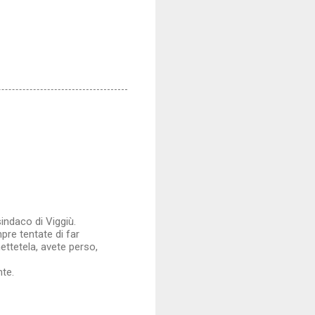
sindaco di Viggiù.
pre tentate di far
ettetela, avete perso,
nte.