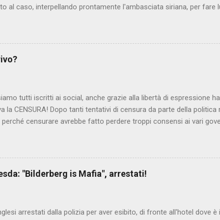
to al caso, interpellando prontamente l'ambasciata siriana, per fare 
lmato, di cui le autorità siriane erano a conoscenza, risale al 2004, e 
ite e allontanate dalla scuola. LEGGI IL SERVIZIO . staff nocensura
rivo?
iamo tutti iscritti ai social, anche grazie alla libertà di espressione 
iva la CENSURA! Dopo tanti tentativi di censura da parte della politica r
 - perché censurare avrebbe fatto perdere troppi consensi ai vari go
dall'Antitrust, ovvero l' Autorità garante della concorrenza e del me
 non confondere con AGCOM) tra l'altro il momento è proprizio perc
nzi ma il buon Renziloni , controfigura di Renzi messo li per mettere
'ex sindaco di Firenze sarebbero state sconvenienti , dai miliardi da 
da: "Bilderberg is Mafia", arrestati!
nto della censura del web. Renzi è tornato a casa, a farsi riprend
 cittadino, e grazie alla propaganda tornerà in sella presto. Ma tor
Con la scusa di contrastare no...
inglesi arrestati dalla polizia per aver esibito, di fronte all'hotel dove 