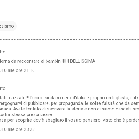
zzismo
tto…
erna da raccontare ai bambini!!!!!! BELLISSIMA!
10 alle ore 21:16
tto…
e cazzate!!! l'unico sindaco nero d'italia è proprio un leghista, è il 
ergognarvi di pubblicare, per propaganda, le solite falsità che da sem
naca. Avete tentato di riscrivere la storia e non ci siamo cascati, sm
 vostra stessa presunzione.
enza per scoprire dov'è sbagliato il vostro pensiero, visto che è perde
10 alle ore 23:23