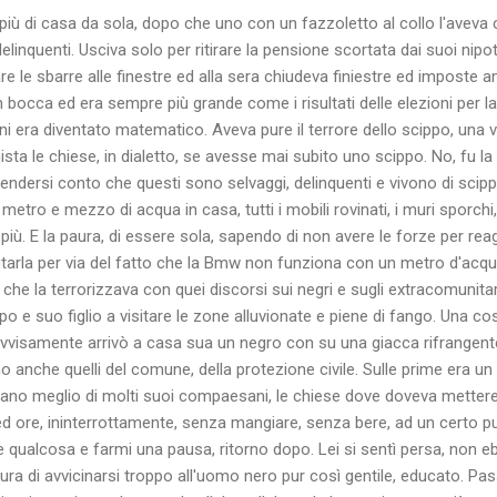
ù di casa da sola, dopo che uno con un fazzoletto al collo l'aveva co
linquenti. Usciva solo per ritirare la pensione scortata dai suoi nipoti,
e le sbarre alle finestre ed alla sera chiudeva finiestre ed imposte anc
 bocca ed era sempre più grande come i risultati delle elezioni per la l
anni era diventato matematico. Aveva pure il terrore dello scippo, una 
ta le chiese, in dialetto, se avesse mai subito uno scippo. No, fu la
rendersi conto che questi sono selvaggi, delinquenti e vivono di scippi
metro e mezzo di acqua in casa, tutti i mobili rovinati, i muri sporchi, il 
iù. E la paura, di essere sola, sapendo di non avere le forze per reag
tarla per via del fatto che la Bmw non funziona con un metro d'acqu
 che la terrorizzava con quei discorsi sui negri e sugli extracomunita
e suo figlio a visitare le zone alluvionate e piene di fango. Una cos
vvisamente arrivò a casa sua un negro con su una giacca rifrangente
anche quelli del comune, della protezione civile. Sulle prime era un 
iano meglio di molti suoi compaesani, le chiese dove doveva mettere l
ed ore, ininterrottamente, senza mangiare, senza bere, ad un certo pu
 qualcosa e farmi una pausa, ritorno dopo. Lei si sentì persa, non 
paura di avvicinarsi troppo all'uomo nero pur così gentile, educato. P