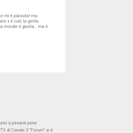
e mi é piaciuta! ma
 x il culo la gente...
la morale é giusta... ma é
unni a pesanti pene
TV di Canale 5 "Forum" si è